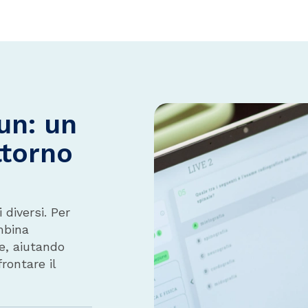
un: un
ttorno
 diversi. Per
mbina
e, aiutando
rontare il