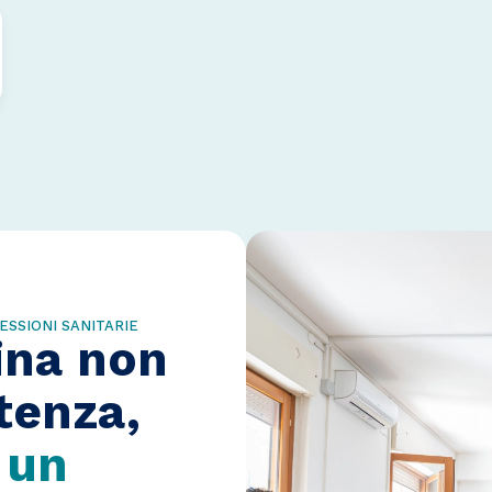
ESSIONI SANITARIE
ina non
rtenza,
i
un