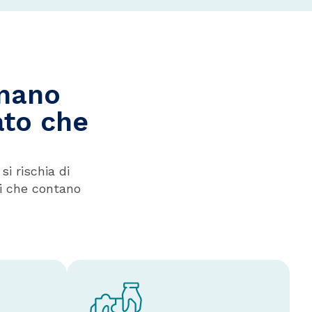
gnano
ato che
i rischia di
i che contano