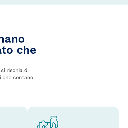
gnano
ato che
i rischia di
i che contano