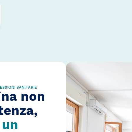
ESSIONI SANITARIE
ina non
rtenza,
i
un