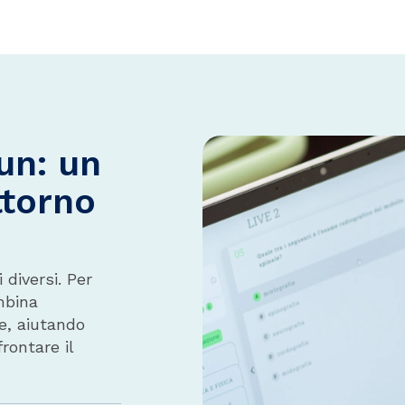
un: un
ttorno
 diversi. Per
mbina
e, aiutando
rontare il